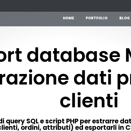
H
O
M
E
P
O
R
T
F
O
L
I
O
B
L
O
G
ort database
razione dati p
clienti
di query SQL e script PHP per estrarre d
lienti, ordini, attributi) ed esportarli in 