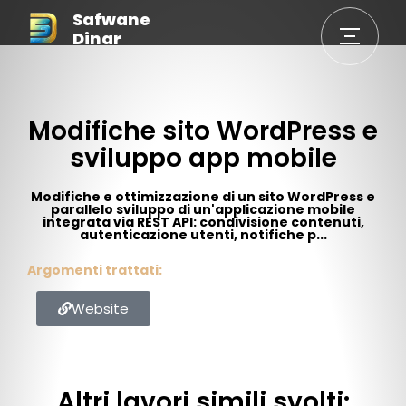
Safwane
Dinar
Modifiche sito WordPress e
sviluppo app mobile
Modifiche e ottimizzazione di un sito WordPress e
parallelo sviluppo di un'applicazione mobile
integrata via REST API: condivisione contenuti,
autenticazione utenti, notifiche p...
Argomenti trattati:
Website
Altri lavori simili svolti: