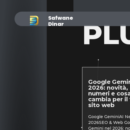
Safwane
PL
Dinar
Google Gemin
2026: novità,
numeri e cos
cambia per il
sito web
Google GeminiAI N
2026SEO & Web Go
Gemini nel 2026: no