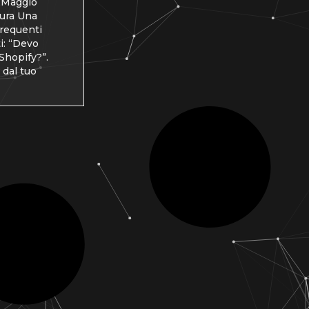
 Maggio
tura Una
frequenti
ti: “Devo
Shopify?”.
 dal tuo