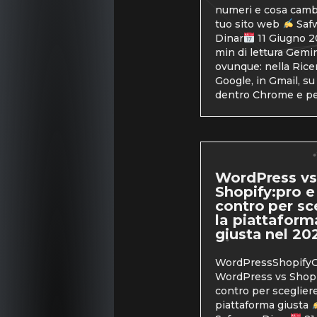
numeri e cosa cambi
tuo sito web
Saf
Dinar
11 Giugno 
min di lettura Gemin
ovunque: nella Rice
Google, in Gmail, su
dentro Chrome e pe
WordPress vs
Shopify:pro e
contro per sc
la piattaform
giusta nel 20
WordPressShopifyG
WordPress vs Shopi
contro per scegliere
piattaforma giusta