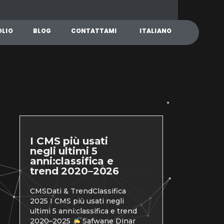
O
L
I
O
B
L
O
G
C
O
N
T
A
T
T
A
M
I
I
T
A
L
I
A
N
O
I CMS più usati
negli ultimi 5
anni:classifica e
trend 2020–2026
CMSDati & TrendClassifica
2025 I CMS più usati negli
ultimi 5 anni:classifica e trend
2020–2025
Safwane Dinar