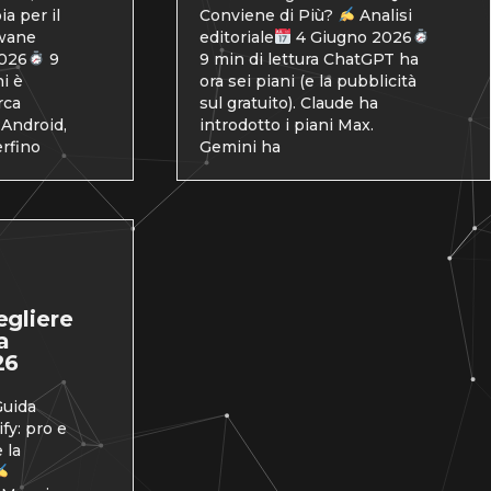
a per il
Conviene di Più?
Analisi
wane
editoriale
4 Giugno 2026
2026
9
9 min di lettura ChatGPT ha
i è
ora sei piani (e la pubblicità
rca
sul gratuito). Claude ha
 Android,
introdotto i piani Max.
rfino
Gemini ha
egliere
a
26
uida
fy: pro e
 la