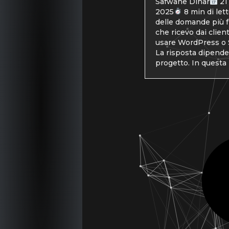
Safwane Dinar
21
2025
8 min di let
delle domande più 
che ricevo dai clien
usare WordPress o 
La risposta dipende
progetto. In questa