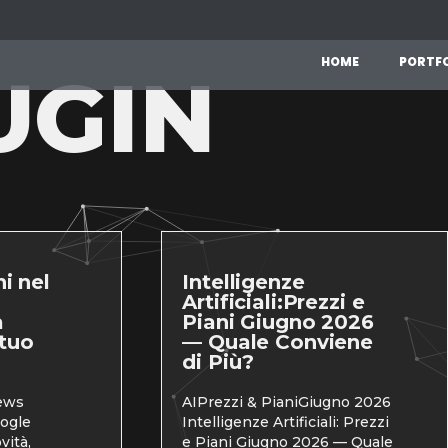
H
O
M
E
P
O
R
T
F
UGIN
i nel
Intelligenze
Artificiali:Prezzi e
a
Piani Giugno 2026
 tuo
— Quale Conviene
di Più?
ews
AIPrezzi & PianiGiugno 2026
ogle
Intelligenze Artificiali: Prezzi
vità,
e Piani Giugno 2026 — Quale