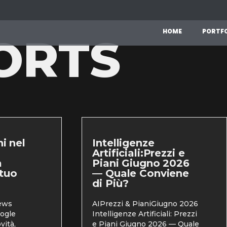
H
O
M
E
P
O
R
T
F
ORTS
i nel
Intelligenze
Artificiali:Prezzi e
a
Piani Giugno 2026
 tuo
— Quale Conviene
di Più?
ews
AIPrezzi & PianiGiugno 2026
ogle
Intelligenze Artificiali: Prezzi
vità,
e Piani Giugno 2026 — Quale