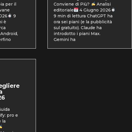
a per il
Conviene di Più?
Analisi
wane
editoriale
4 Giugno 2026
2026
9
9 min di lettura ChatGPT ha
i è
ora sei piani (e la pubblicità
rca
sul gratuito). Claude ha
 Android,
introdotto i piani Max.
rfino
Gemini ha
egliere
a
26
uida
fy: pro e
 la