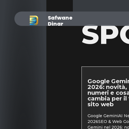
Safwane
SP
Dinar
Google Gemin
2026: novità,
numeri e cos
cambia per il
sito web
Google GeminiAI N
2026SEO & Web Go
Gemini nel 2026: no