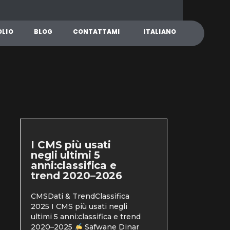
O
L
I
O
B
L
O
G
C
O
N
T
A
T
T
A
M
I
I
T
A
L
I
A
N
O
I CMS più usati
negli ultimi 5
anni:classifica e
trend 2020–2026
CMSDati & TrendClassifica
2025 I CMS più usati negli
ultimi 5 anni:classifica e trend
2020–2025
Safwane Dinar