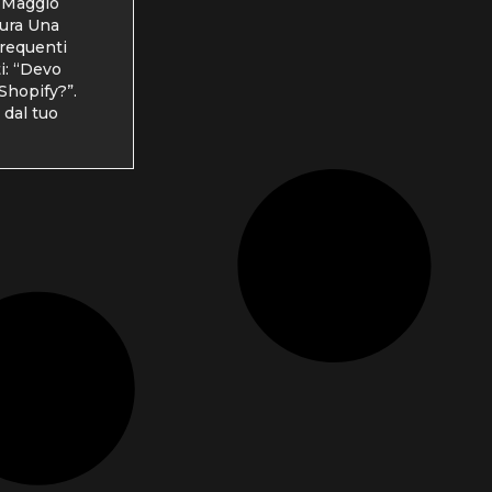
 Maggio
tura Una
frequenti
ti: “Devo
Shopify?”.
 dal tuo