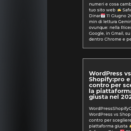
numeri e cosa cambi
tuo sito web
Saf
Dinar
11 Giugno 
min di lettura Gemin
ovunque: nella Rice
Google, in Gmail, su
dentro Chrome e pe
WordPress vs
Shopify:pro e
contro per sc
la piattaform
giusta nel 20
WordPressShopifyG
WordPress vs Shopi
contro per scegliere
piattaforma giusta