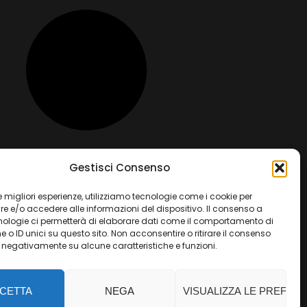
Gestisci Consenso
 le migliori esperienze, utilizziamo tecnologie come i cookie per
 e/o accedere alle informazioni del dispositivo. Il consenso a
nologie ci permetterà di elaborare dati come il comportamento di
 o ID unici su questo sito. Non acconsentire o ritirare il consenso
e negativamente su alcune caratteristiche e funzioni.
CETTA
NEGA
VISUALIZZA LE PREFER