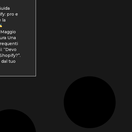
uida
fy: pro e
 la
 Maggio
tura Una
frequenti
ti: “Devo
Shopify?”.
 dal tuo