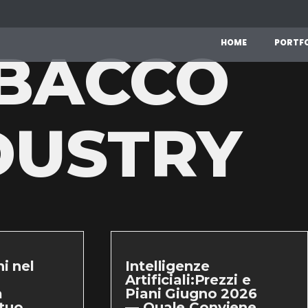
H
O
M
E
P
O
R
T
F
BACCO
DUSTRY
i nel
Intelligenze
Artificiali:Prezzi e
a
Piani Giugno 2026
 tuo
— Quale Conviene