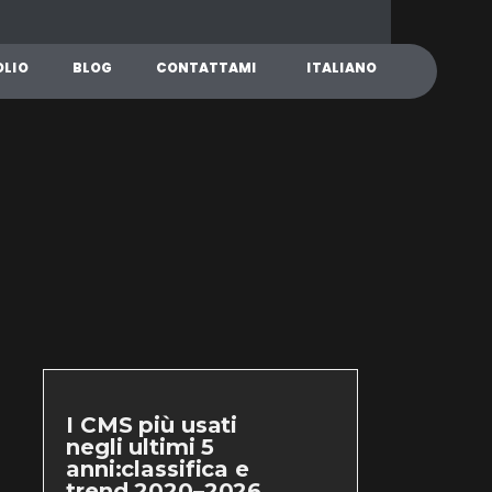
O
L
I
O
B
L
O
G
C
O
N
T
A
T
T
A
M
I
I
T
A
L
I
A
N
O
I CMS più usati
negli ultimi 5
anni:classifica e
trend 2020–2026