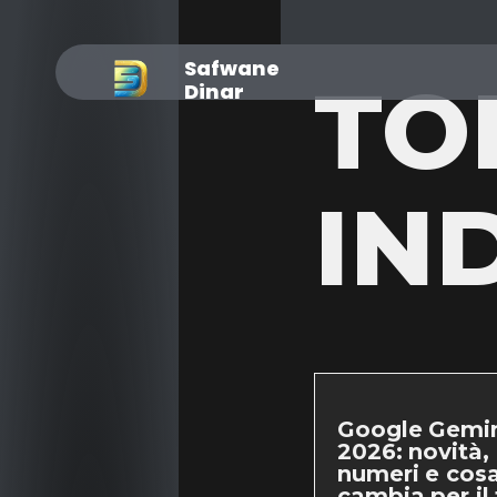
Safwane
TO
Dinar
IN
Google Gemin
2026: novità,
numeri e cos
cambia per il