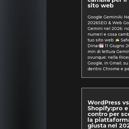
sito web
Google GeminiAI N
2026SEO & Web Go
Gemini nel 2026: no
numeri e cosa cambi
tuo sito web
Saf
Dinar
11 Giugno 
min di lettura Gemin
ovunque: nella Rice
Google, in Gmail, su
dentro Chrome e pe
WordPress vs
Shopify:pro e
contro per sc
la piattaform
giusta nel 20