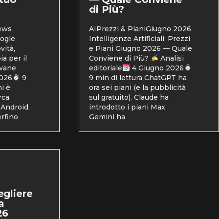
di Più?
ews
AIPrezzi & PianiGiugno 2026
ogle
Intelligenze Artificiali: Prezzi
vità,
e Piani Giugno 2026 — Quale
a per il
Conviene di Più?
Analisi
wane
editoriale
4 Giugno 2026
2026
9
9 min di lettura ChatGPT ha
i è
ora sei piani (e la pubblicità
rca
sul gratuito). Claude ha
 Android,
introdotto i piani Max.
rfino
Gemini ha
egliere
a
26