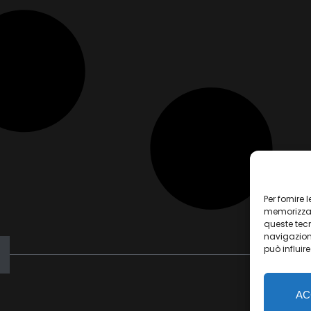
Per fornire
memorizzare
queste tec
navigazione
può influir
AC