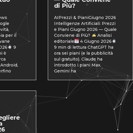
di Più?
ews
AIPrezzi & PianiGiugno 2026
ogle
Intelligenze Artificiali: Prezzi
vità,
e Piani Giugno 2026 — Quale
a per il
Conviene di Più?
Analisi
wane
editoriale
4 Giugno 2026
2026
9
9 min di lettura ChatGPT ha
i è
ora sei piani (e la pubblicità
rca
sul gratuito). Claude ha
 Android,
introdotto i piani Max.
rfino
Gemini ha
egliere
a
26