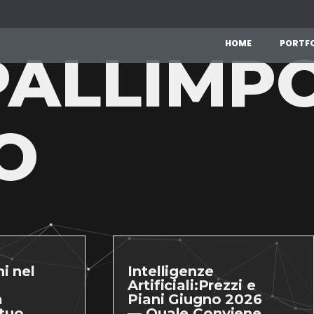
H
O
M
E
P
O
R
T
F
ALLIMP
O
i nel
Intelligenze
Artificiali:Prezzi e
a
Piani Giugno 2026
 tuo
— Quale Conviene