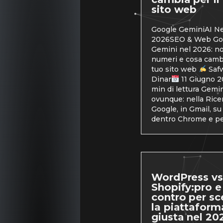
sito web
Google GeminiAI N
2026SEO & Web Go
Gemini nel 2026: no
numeri e cosa cambi
tuo sito web
Saf
Dinar
11 Giugno 
min di lettura Gemin
ovunque: nella Rice
Google, in Gmail, su
dentro Chrome e pe
WordPress vs
Shopify:pro e
contro per sc
la piattaform
giusta nel 20