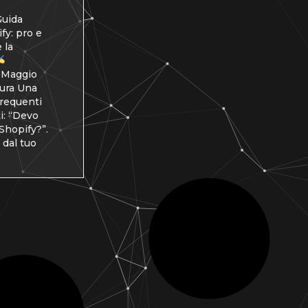
uida
fy: pro e
 la
 Maggio
tura Una
frequenti
ti: “Devo
Shopify?”.
 dal tuo