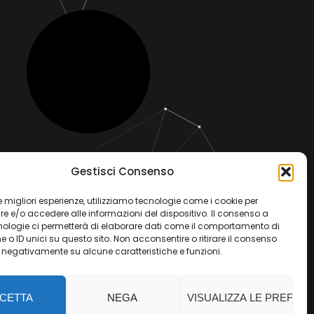
Gestisci Consenso
 le migliori esperienze, utilizziamo tecnologie come i cookie per
 e/o accedere alle informazioni del dispositivo. Il consenso a
nologie ci permetterà di elaborare dati come il comportamento di
 o ID unici su questo sito. Non acconsentire o ritirare il consenso
e negativamente su alcune caratteristiche e funzioni.
CETTA
NEGA
VISUALIZZA LE PREFER