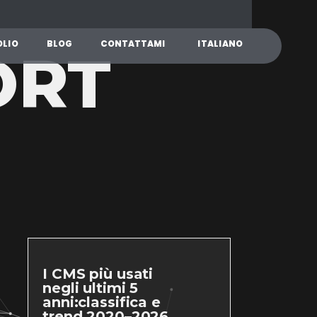
O
L
I
O
B
L
O
G
C
O
N
T
A
T
T
A
M
I
I
T
A
L
I
A
N
O
ORT
I CMS più usati
negli ultimi 5
anni:classifica e
trend 2020–2026