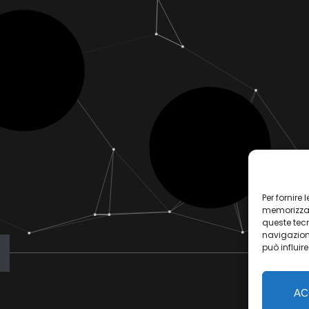
Per fornire
memorizzare
queste tec
navigazione
può influir
AC