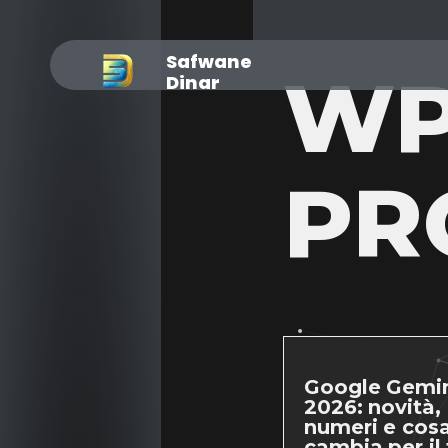
Safwane
WP
Dinar
PR
Google Gemin
2026: novità,
numeri e cos
cambia per il